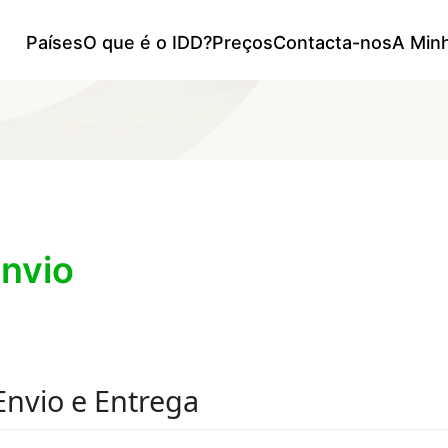
Países
O que é o IDD?
Preços
Contacta-nos
A Min
Envio
 Envio e Entrega