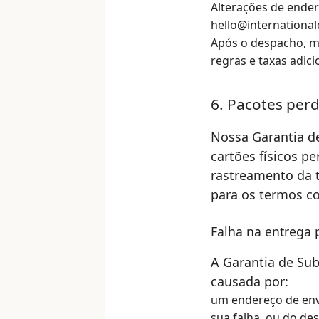
Alterações de ende
hello@international
Após o despacho, mu
regras e taxas adici
6. Pacotes per
Nossa Garantia de
cartões físicos p
rastreamento da 
para os termos c
Falha na entrega 
A Garantia de Sub
causada por:
um endereço de env
sua falha, ou do de