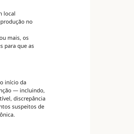
 local
m produção no
 ou mais, os
es para que as
 início da
nção — incluindo,
tível, discrepância
ntos suspeitos de
ônica.