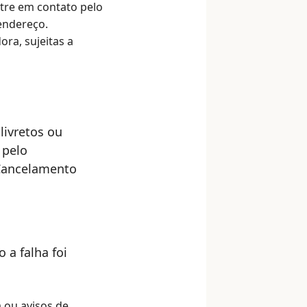
tre em contato pelo
endereço.
ra, sujeitas a
livretos ou
 pelo
 Cancelamento
 a falha foi
a ou avisos de