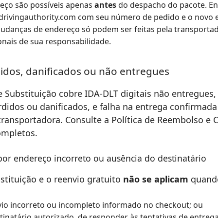
reço são possíveis apenas
antes
do despacho do pacote. En
drivingauthority.com
com seu número de pedido e o novo 
danças de endereço só podem ser feitas pela transportado
onais de sua responsabilidade.
didos, danificados ou não entregues
 Substituição cobre IDA-DLT digitais não entregues, 
erdidos ou danificados, e falha na entrega confirmada
transportadora. Consulte a Política de Reembolso e
ompletos.
por endereço incorreto ou ausência do destinatário
stituição e o reenvio gratuito
não se aplicam
quando
io incorreto ou incompleto informado no checkout; ou
stinatário autorizado, de responder às tentativas de entreg