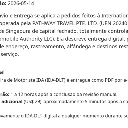
ão:
2026-05-14
nvio e Entrega se aplica a pedidos feitos à Internatio
), operada pela PATHWAY TRAVEL PTE. LTD. (UEN 202
e Singapura de capital fechado, totalmente control
mobile Authority LLC). Ela descreve entrega digital, 
 de endereço, rastreamento, alfândega e destinos rest
serviço.
al
ira de Motorista IDA (IDA-DLT) é entregue como PDF por e-m
drão:
1 a 12 horas após a conclusão da revisão manual.
 adicional
(US$ 29): aproximadamente 5 minutos após a co
ovamente o IDA-DLT digital a qualquer momento durante su