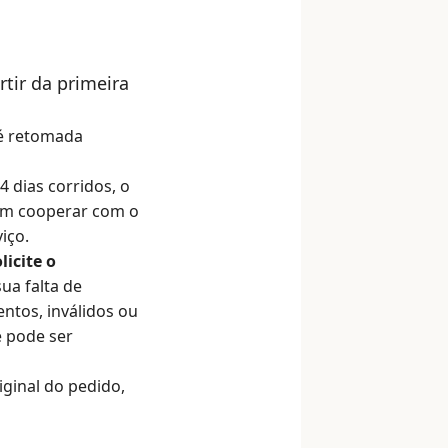
rtir da primeira
 é retomada
 dias corridos, o
 em cooperar com o
viço
.
icite o
ua falta de
ntos, inválidos ou
e pode ser
iginal do pedido,