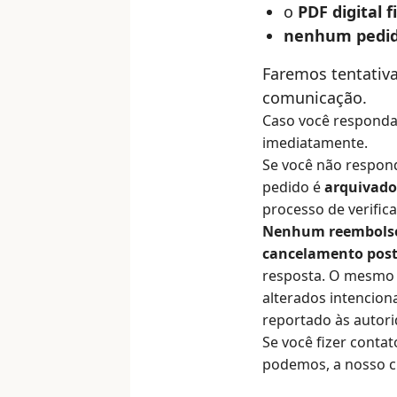
o
PDF digital 
nenhum pedido
Faremos tentativ
comunicação.
Caso você responda
imediatamente.
Se você não respond
pedido é
arquivado
processo de verifi
Nenhum reembolso 
cancelamento post
resposta. O mesmo 
alterados intencio
reportado às autor
Se você fizer contat
podemos, a nosso cr