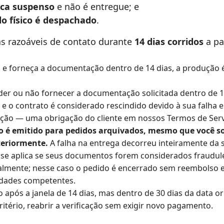
fica suspenso
e não é entregue; e
 físico é despachado
.
as razoáveis de contato durante
14 dias corridos
a pa
 e forneça a documentação dentro de 14 dias, a produção
er ou não fornecer a documentação solicitada dentro de 14
e o contrato é considerado rescindido devido à sua falha
cação — uma obrigação do cliente em nossos
Termos de Ser
é emitido para pedidos arquivados, mesmo que você sol
eriormente.
A falha na entrega decorreu inteiramente da s
se aplica se seus documentos forem considerados fraudule
nalmente; nesse caso o pedido é encerrado sem reembolso 
idades competentes.
o após a janela de 14 dias, mas dentro de 30 dias da data or
itério, reabrir a verificação sem exigir novo pagamento.