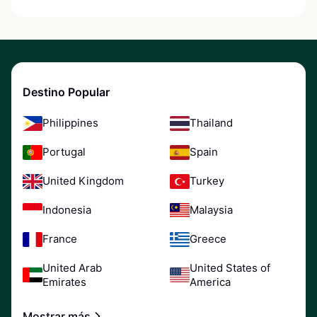
Destino Popular
Philippines
Thailand
Portugal
Spain
United Kingdom
Turkey
Indonesia
Malaysia
France
Greece
United Arab
United States of
Emirates
America
Mostrar más